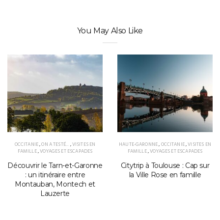
You May Also Like
OCCITANIE
,
ON A TESTÉ...
,
VISITES EN
HAUTE-GARONNE
,
OCCITANIE
,
VISITES EN
FAMILLE
,
VOYAGES ET ESCAPADES
FAMILLE
,
VOYAGES ET ESCAPADES
Découvrir le Tarn-et-Garonne
Citytrip à Toulouse : Cap sur
: un itinéraire entre
la Ville Rose en famille
Montauban, Montech et
Lauzerte