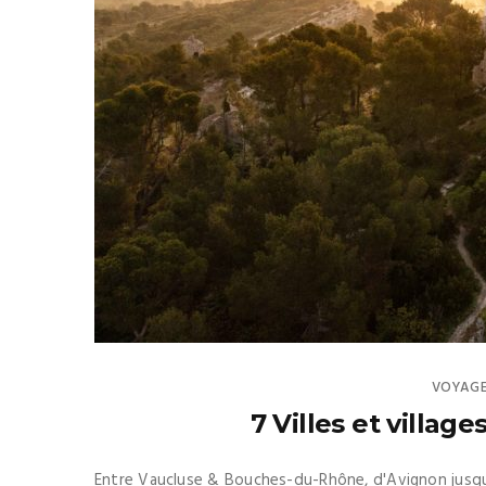
VOYAGE
7 Villes et villag
Entre Vaucluse & Bouches-du-Rhône, d'Avignon jusqu'