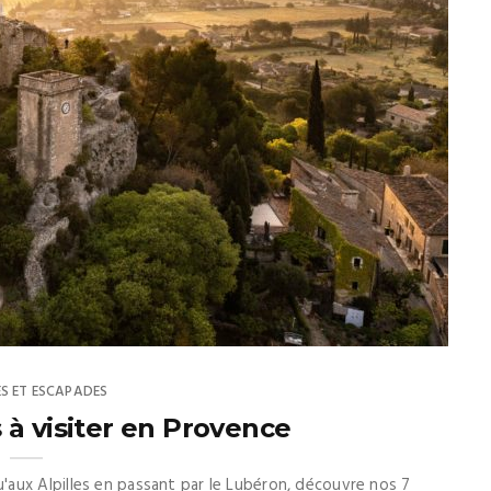
S ET ESCAPADES
es à visiter en Provence
aux Alpilles en passant par le Lubéron, découvre nos 7