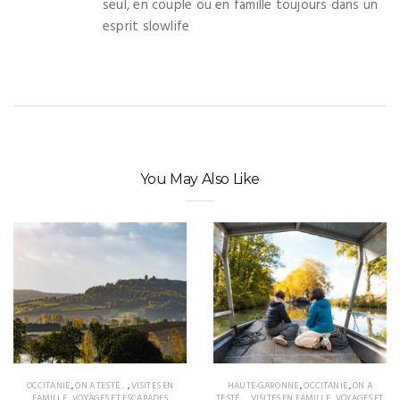
seul, en couple ou en famille toujours dans un
esprit slowlife
You May Also Like
OCCITANIE
,
ON A TESTÉ...
,
VISITES EN
HAUTE-GARONNE
,
OCCITANIE
,
ON A
FAMILLE
,
VOYAGES ET ESCAPADES
TESTÉ...
,
VISITES EN FAMILLE
,
VOYAGES ET