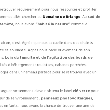
etrouver régulièrement pour nous ressourcer et profiter
s sommes allés chercher au
Domaine de Briange
. Au
sud de
Remèze
, nous avons
“habité la nature”
comme le
raison
, c’est Agnès qui nous accueille dans des chalets
ète et souriante, Agnès nous parle brièvement de son
ns.
Loin du tumulte et de l’agitation des bords de
ités d’hébergement : roulottes, cabanes perchées,
loger dans un hameau partagé pour se retrouver avec un
 targuer notamment d’avoir obtenu le label
clé verte
pour
eur de l’environnement :
panneaux photovoltaïques,
es enfants, nous avons la chance de trouver une aire de