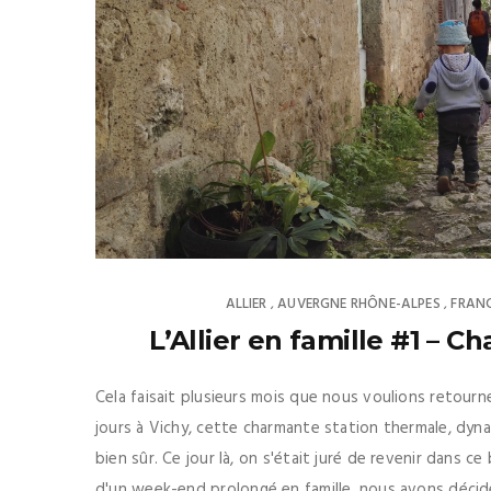
ALLIER
AUVERGNE RHÔNE-ALPES
FRAN
,
,
L’Allier en famille #1 – Ch
Cela faisait plusieurs mois que nous voulions retourne
jours à Vichy, cette charmante station thermale, dy
bien sûr. Ce jour là, on s'était juré de revenir dans 
d'un week-end prolongé en famille, nous avons décidé 