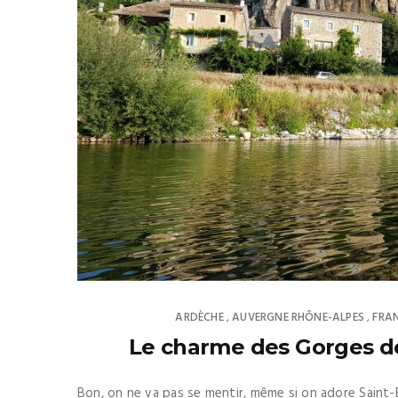
ARDÈCHE
AUVERGNE RHÔNE-ALPES
FRA
,
,
Le charme des Gorges de 
Bon, on ne va pas se mentir, même si on adore Saint-Et