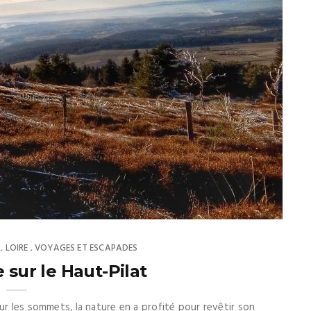
LOIRE
VOYAGES ET ESCAPADES
,
,
 sur le Haut-Pilat
ur les sommets, la nature en a profité pour revêtir son